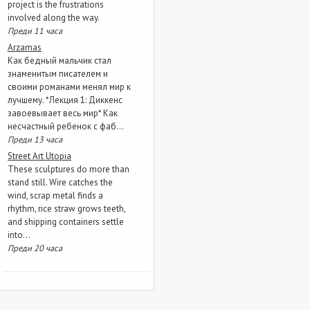
project is the frustrations
involved along the way.
Преди 11 часа
Arzamas
Как бедный мальчик стал
знаменитым писателем и
своими романами менял мир к
лучшему. *Лекция 1: Диккенс
завоевывает весь мир* Как
несчастный ребенок с фаб...
Преди 13 часа
Street Art Utopia
These sculptures do more than
stand still. Wire catches the
wind, scrap metal finds a
rhythm, rice straw grows teeth,
and shipping containers settle
into...
Преди 20 часа