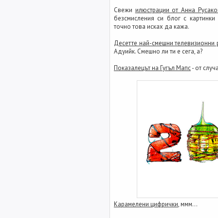
Свежи
илюстрации от Анна Русако
безсмисления си блог с картинки
точно това исках да кажа.
Десетте най-смешни телевизионни 
Адуийк. Смешно ли ти е сега, а?
Показалецът на Гугъл Мапс
- от случ
Карамелени цифрички
, ммм...