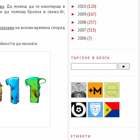
ва
. Да, можеш да ги изкопираш в
2010
(120)
►
 и да помпаш брояча в свежо.бг,
2009
(167)
►
2008
(257)
►
реклами
на всички времена според
2007
(313)
►
2006
(7)
►
айността до иконата.
ТЪРСЕНЕ В БЛОГА
ЕТИКЕТИ