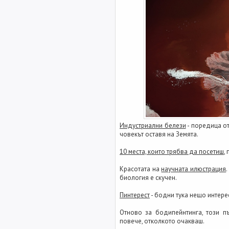
Индустриални белези
- поредица о
човекът оставя на Земята.
10 места, които трябва да посетиш
,
Красотата на
научната илюстрация
биология е скучен.
Пинтерест
- бодни тука нещо интере
Отново за бодипейнтинга, този п
повече, отколкото очакваш.