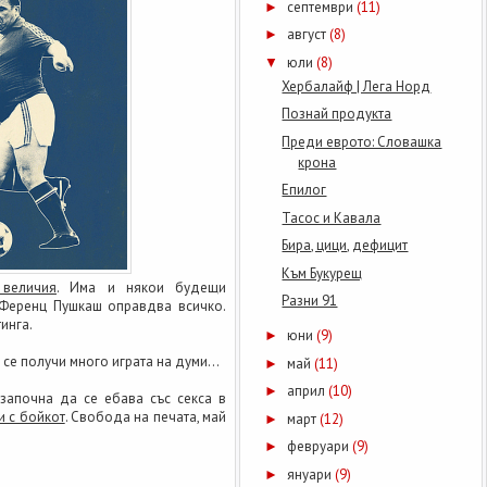
септември
(11)
►
август
(8)
►
юли
(8)
▼
Хербалайф | Лега Норд
Познай продукта
Преди еврото: Словашка
крона
Епилог
Тасос и Кавала
Бира, цици, дефицит
Към Букурещ
 величия
. Има и някои будещи
Разни 91
 Ференц Пушкаш оправдва всичко.
инга.
юни
(9)
►
и се получи много играта на думи...
май
(11)
►
април
(10)
►
 започна да се ебава със секса в
и с бойкот
. Свобода на печата, май
март
(12)
►
февруари
(9)
►
януари
(9)
►