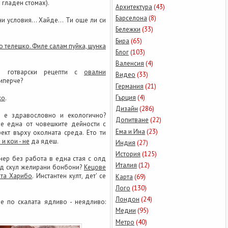
 гладен стомах).
Архитектура
(43)
Барселона
(8)
 условия... Хайде... Ти още ли си
Бележки
(33)
Бира
(65)
ко телешко. Филе салам пуйка, шунка
Блог
(103)
Валенсия
(4)
за готварски рецепти с
овални
Видео
(33)
иперче?
Германия
(21)
Гърция
(4)
ко
.
Дизайн
(286)
а е здравословно и екологично?
Допитване
(22)
е една от човешките дейности с
Ема и Ина
(23)
ект върху околната среда. Ето ти
и кои - не
да ядеш.
Индия
(27)
История
(125)
нер без работа в една стая с олд
Италия
(12)
лд скул желирани бонбони?
Кецове
ета Харибо
. Инстантен култ, дет' се
Карта
(69)
Лого
(130)
Лондон
(24)
е по скалата ядливо - неядливо:
Медии
(95)
Метро
(40)