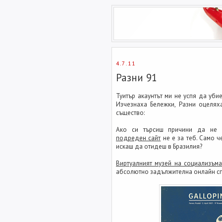
4.7.11
Разни 91
Туитър акаунтът ми не успя да уби
Изчезнаха Бележки, Разни оцеляха
същество:
Ако си търсиш причини да не 
подреден сайт
не е за теб. Само ч
искаш да отидеш в Бразилия?
Виртуалният музей на социализъм
абсолютно задължителна онлайн сп