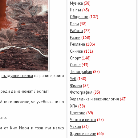
Музика
(38)
На път
(43)
Общество
(107)
Пари
(58)
Работа
(22)
Разни
(158)
Реклама
(106)
Снимки
(151)
Спорт
(148)
Сърце
(43)
Типография
(87)
т
въздушни снимки
на раните, които
Уеб
(130)
Филми
(27)
 преди да изчезнат. Лек път!
Фотография
(83)
Хералдика и вексилология
(43)
. А ти си мислеше, че учебника ти по
ХПА
(38)
Цветове
(69)
сно.
Четмо и писмо
(27)
Чехия
(23)
ът от
Ким Йоон
и този път малко
Ядене и пиене
(66)