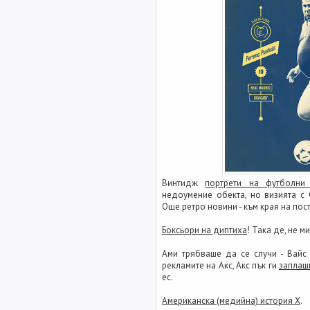
Винтидж
портрети на футболни
недоумение обекта, но визията с
Още ретро новини - към края на пост
Боксьори на диптиха
! Така де, не м
Ами трябваше да се случи - Вайс
рекламите на Акс, Акс пък ги
заплаш
ес.
Американска (медийна) история X
.