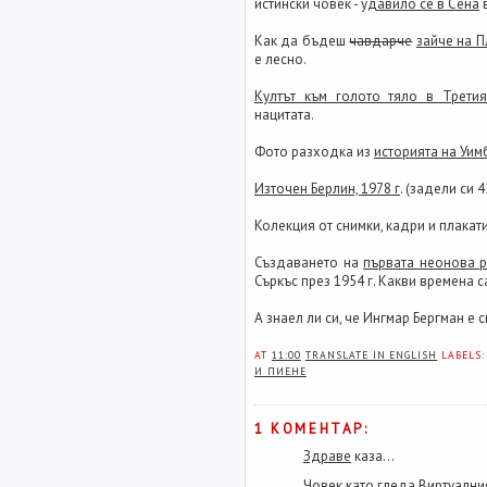
истински човек -
удавило се в Сена
в
Как да бъдеш
чавдарче
зайче на 
е лесно.
Култът към голото тяло в Третия
нацитата.
Фото разходка из
историята на Уи
Източен Берлин, 1978 г
. (задели си 
Колекция от снимки, кадри и плакат
Създаването на
първата неонова р
Съркъс през 1954 г. Какви времена са
А знаел ли си, че Ингмар Бергман е
AT
11:00
TRANSLATE IN ENGLISH
LABELS
И ПИЕНЕ
1 КОМЕНТАР:
Здраве
каза...
Човек като гледа Виртуални