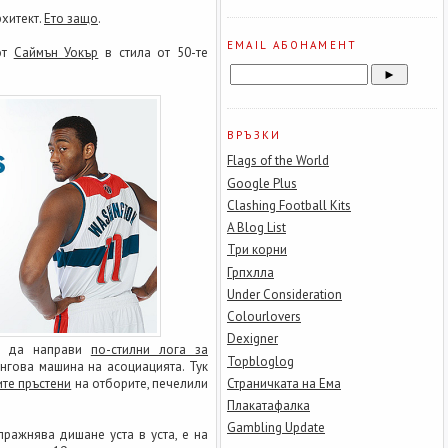
хитект.
Ето защо
.
EMAIL АБОНАМЕНТ
от
Саймън Уокър
в стила от 50-те
ВРЪЗКИ
Flags of the World
Google Plus
Clashing Football Kits
A Blog List
Три корни
Грпхлла
Under Consideration
Colourlovers
Dexigner
ва да направи
по-стилни лога за
Topbloglog
нгова машина на асоциацията. Тук
те пръстени
на отборите, печелили
Страничката на Ема
Плакатафалка
Gambling Update
пражнява дишане уста в уста, е на