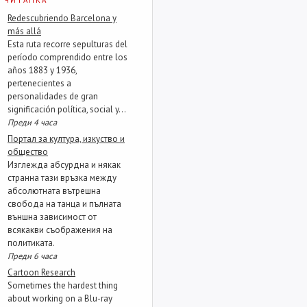
ЧИТАНКА
Redescubriendo Barcelona y
más allá
Esta ruta recorre sepulturas del
período comprendido entre los
años 1883 y 1936,
pertenecientes a
personalidades de gran
significación política, social y...
Преди 4 часа
Портал за култура, изкуство и
общество
Изглежда абсурдна и някак
странна тази връзка между
абсолютната вътрешна
свобода на танца и пълната
външна зависимост от
всякакви съображения на
политиката.
Преди 6 часа
Cartoon Research
Sometimes the hardest thing
about working on a Blu-ray