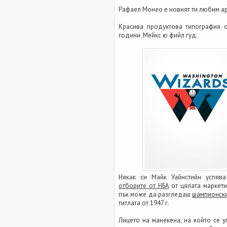
Рафаел Монео е новият ти любим ар
Красива продуктова типография 
години. Мейкс ю фийл гуд.
Някак си Майк Уайнстийн успя
отборите от НБА
от цялата маркети
пък може да разгледаш
шампионски
титлата от 1947 г.
Лицето на манекена, на който се у