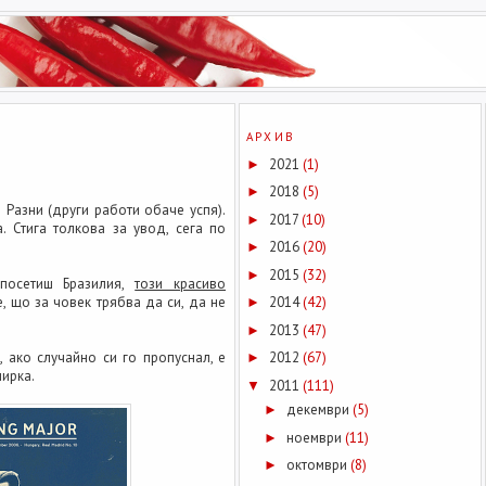
АРХИВ
2021
(1)
►
2018
(5)
►
е Разни (други работи обаче успя).
2017
(10)
►
. Стига толкова за увод, сега по
2016
(20)
►
2015
(32)
►
посетиш Бразилия,
този красиво
е, що за човек трябва да си, да не
2014
(42)
►
2013
(47)
►
а
, ако случайно си го пропуснал, е
2012
(67)
►
ирка.
2011
(111)
▼
декември
(5)
►
ноември
(11)
►
октомври
(8)
►