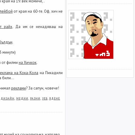
 края на 19. век момиче, .
Плейбой
от края на 60-те. Оф, хич не
т райх
. Да им се ненадяваш на
мбълдън
.
45 минути)
и от филми
на Хичкок
.
еклама на Кока-Кола
на Пикадили
 били...
 снимал
реклами
? За сапун, човече!
:
ДИЗАЙН
,
МЕДИИ
,
РАЗНИ
,
УЕБ
,
ЯДЕНЕ
ят музей на социализъма, направо