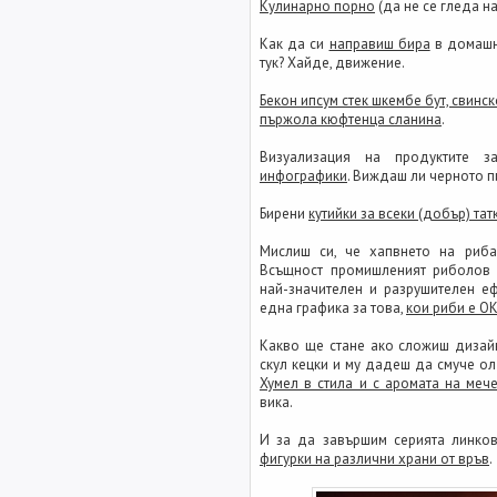
Кулинарно порно
(да не се гледа на
Как да си
направиш бира
в домашни
тук? Хайде, движение.
Бекон ипсум стек шкембе бут, свинс
пържола кюфтенца сланина
.
Визуализация на продуктите 
инфографики
. Виждаш ли черното п
Бирени
кутийки за всеки (добър) тат
Мислиш си, че хапвнето на риб
Всъщност промишленият риболов 
най-значителен и разрушителен еф
една графика за това,
кои риби е ОК 
Какво ще стане ако сложиш дизай
скул кецки и му дадеш да смуче о
Хумел в стила и с аромата на меч
вика.
И за да завършим серията линков
фигурки на различни храни от връв
.